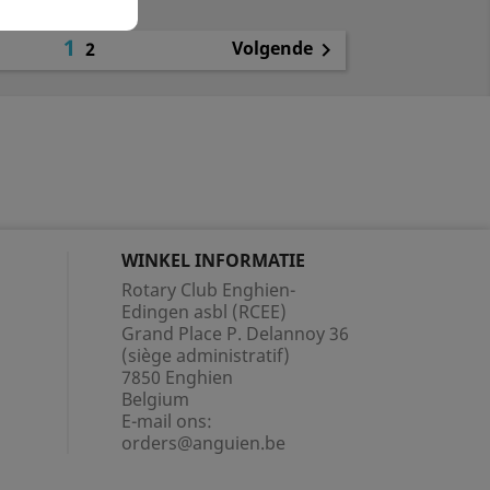
1
Volgende
2

WINKEL INFORMATIE
Rotary Club Enghien-
Edingen asbl (RCEE)
Grand Place P. Delannoy 36
(siège administratif)
7850 Enghien
Belgium
E-mail ons:
orders@anguien.be