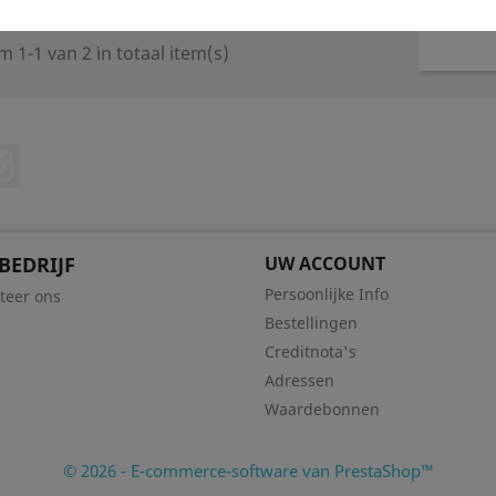
m 1-1 van 2 in totaal item(s)
ebook
Instagram
BEDRIJF
UW ACCOUNT
Persoonlijke Info
teer ons
Bestellingen
Creditnota's
Adressen
Waardebonnen
© 2026 - E-commerce-software van PrestaShop™