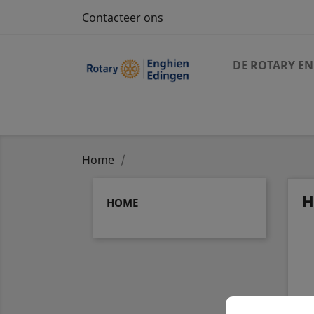
Contacteer ons
DE ROTARY EN
Home
H
HOME