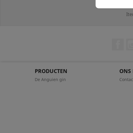
Ite
Fac
PRODUCTEN
ONS 
De Anguien gin
Contac