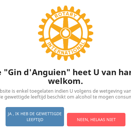
Sort
jn 2 producten.
 "Gin d'Anguien" heet U van ha
welkom.
site is enkel toegelaten indien U volgens de wetgeving va
de gewettigde leeftijd beschikt om alcohol te mogen consu
Snel bekijken

JA , IK HEB DE GEWETTIGDE
2x Gin D'Anguien - Cuvée...
LEEFTIJD
NEEN, HELAAS NIET
Prijs
€ 440,00