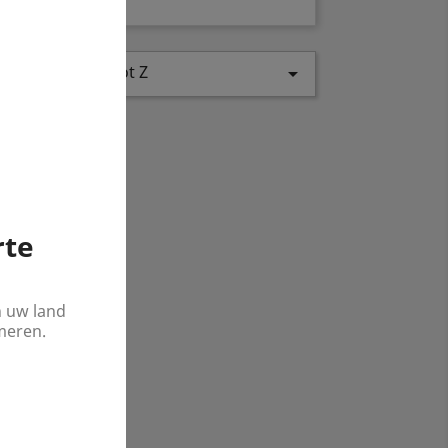
eer
Naam: A tot Z

op:
rte
n uw land
meren.