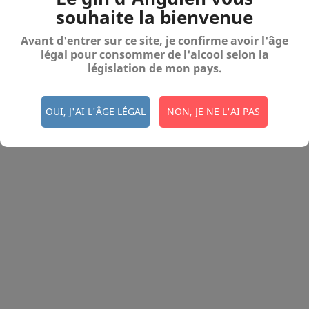
souhaite la bienvenue
NOTRE SOCIÉTÉ

Avant d'entrer sur ce site, je confirme avoir l'âge
légal pour consommer de l'alcool selon la
VOTRE COMPTE

législation de mon pays.
INFORMATIONS
OUI, J'AI L'ÂGE LÉGAL
NON, JE NE L'AI PAS
© 2026 - Logiciel e-commerce par PrestaShop™