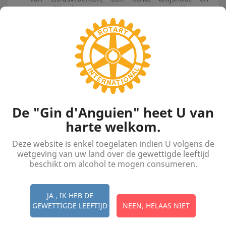
natuurlijk de toets van rozenessence die ons
dierbaar was voor deze Cuvée Parmentier,
gemaakt als eerbetoon aan deze drie Parmentier-
broers die de rozen van Louis in Edingen over de
hele wereld verspreidden.
In de mond een typische smaak, zoet maar met goede
lengte, waar de bloemige toets niet verhindert dat
het fruit tot uitdrukking brengt.
Onze distilleerder heeft deze aromatische ingrediënten
De "Gin d'Anguien" heet U van
vakkundig gedoseerd en ook gekozen op basis van
harte welkom.
de medicinale voordelen die kruidendokters hun
aanprijzen:
Deze website is enkel toegelaten indien U volgens de
wetgeving van uw land over de gewettigde leeftijd
jeneverbessen
Rose knoppen
beschikt om alcohol te mogen consumeren.
Herderstasje
Rozenbottel
Iriswortel
JA , IK HEB DE
Engelwortel,
GEWETTIGDE LEEFTIJD
NEEN, HELAAS NIET
Koriander
Kardemom