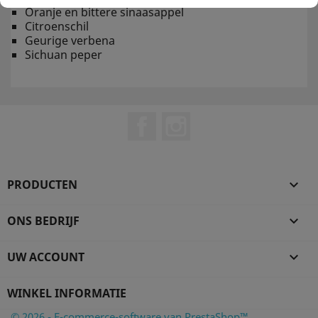
Oranje en bittere sinaasappel
Citroenschil
Geurige verbena
Sichuan peper
Facebook
Instagram
PRODUCTEN

ONS BEDRIJF

UW ACCOUNT

WINKEL INFORMATIE
© 2026 - E-commerce-software van PrestaShop™