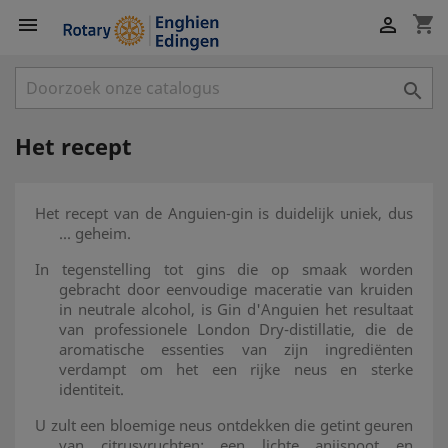
shopping_cart



Het recept
Het recept van de Anguien-gin is duidelijk uniek, dus
... geheim.
In tegenstelling tot gins die op smaak worden
gebracht door eenvoudige maceratie van kruiden
in neutrale alcohol, is Gin d'Anguien het resultaat
van professionele London Dry-distillatie, die de
aromatische essenties van zijn ingrediënten
verdampt om het een rijke neus en sterke
identiteit.
U zult een bloemige neus ontdekken die getint geuren
van citrusvruchten; een lichte anijsnoot en