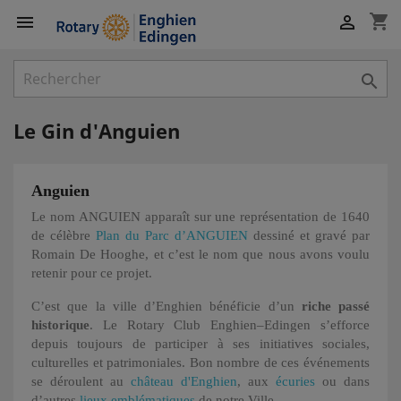
shopping_cart



Le Gin d'Anguien
Anguien
Le nom ANGUIEN apparaît sur une représentation de 1640
de célèbre
Plan du Parc d’ANGUIEN
dessiné et gravé par
Romain De Hooghe, et c’est le nom que nous avons voulu
retenir pour ce projet.
C’est que la ville d’Enghien bénéficie d’un
riche passé
historique
. Le Rotary Club Enghien–Edingen s’efforce
depuis toujours de participer à ses initiatives sociales,
culturelles et patrimoniales. Bon nombre de ces événements
se déroulent au
château d'Enghien
, aux
écuries
ou dans
d’autres
lieux emblématiques
de notre Ville.